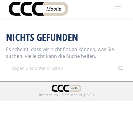
NICHTS GEFUNDEN
Es scheint, dass wir nicht finden können, was Sie
suchen. Vielleicht kann die Suche helfen.
Search:
Impressum
|
Datenschutz
|
AGB