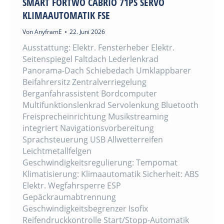
SMART FORTWO CABRIO 71PS SERVO
KLIMAAUTOMATIK FSE
Von
AnyframE
22. Juni 2026
Ausstattung: Elektr. Fensterheber Elektr.
Seitenspiegel Faltdach Lederlenkrad
Panorama-Dach Schiebedach Umklappbarer
Beifahrersitz Zentralverriegelung
Berganfahrassistent Bordcomputer
Multifunktionslenkrad Servolenkung Bluetooth
Freisprecheinrichtung Musikstreaming
integriert Navigationsvorbereitung
Sprachsteuerung USB Allwetterreifen
Leichtmetallfelgen
Geschwindigkeitsregulierung: Tempomat
Klimatisierung: Klimaautomatik Sicherheit: ABS
Elektr. Wegfahrsperre ESP
Gepäckraumabtrennung
Geschwindigkeitsbegrenzer Isofix
Reifendruckkontrolle Start/Stopp-Automatik