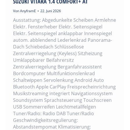
SUZUKI VITARA 1.4 COMFORT+ AT
Von
AnyframE
22. Juni 2026
Ausstattung: Abgedunkelte Scheiben Armlehne
Elektr. Fensterheber Elektr. Seitenspiegel
Elektr. Seitenspiegel anklappbar Innenspiegel
autom. abblendend Lederlenkrad Panorama-
Dach Schiebedach Schlüssellose
Zentralverriegelung (Keyless) Sitzheizung
Umklappbarer Beifahrersitz
Zentralverriegelung Berganfahrassistent
Bordcomputer Multifunktionslenkrad
Schaltwippen Servolenkung Android Auto
Bluetooth Apple CarPlay Freisprecheinrichtung
Musikstreaming integriert Navigationssystem
Soundsystem Sprachsteuerung Touchscreen
USB Sommerreifen Leichtmetallfelgen
Tuner/Radio: Radio DAB Tuner/Radio
Geschwindigkeitsregulierung:
Abstandstempomat Klimatisierung: