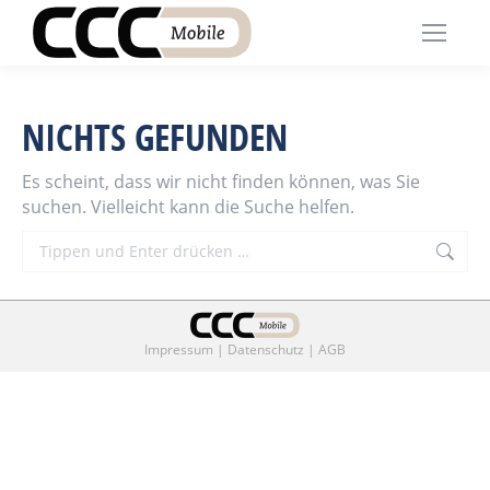
NICHTS GEFUNDEN
Es scheint, dass wir nicht finden können, was Sie
suchen. Vielleicht kann die Suche helfen.
Search:
Impressum
|
Datenschutz
|
AGB