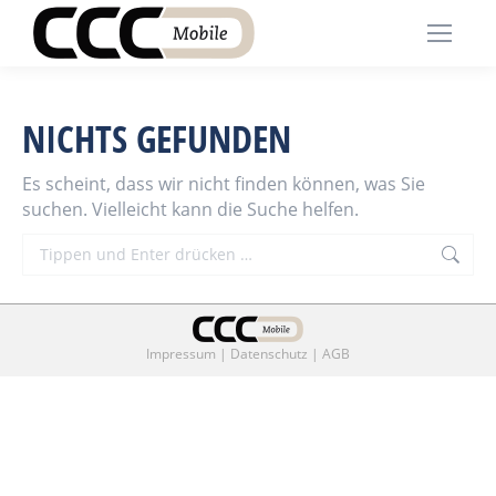
NICHTS GEFUNDEN
Es scheint, dass wir nicht finden können, was Sie
suchen. Vielleicht kann die Suche helfen.
Search:
Impressum
|
Datenschutz
|
AGB