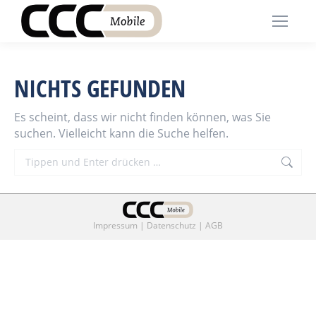
NICHTS GEFUNDEN
Es scheint, dass wir nicht finden können, was Sie
suchen. Vielleicht kann die Suche helfen.
Search:
Impressum
|
Datenschutz
|
AGB