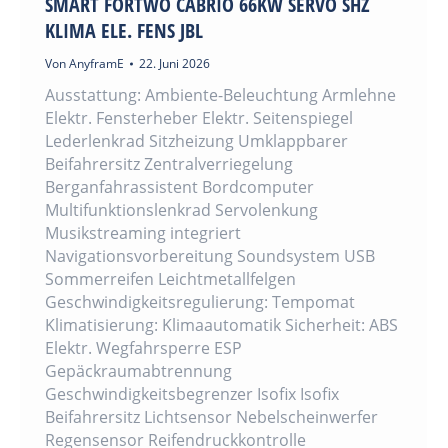
SMART FORTWO CABRIO 66KW SERVO SHZ
KLIMA ELE. FENS JBL
Von
AnyframE
22. Juni 2026
Ausstattung: Ambiente-Beleuchtung Armlehne
Elektr. Fensterheber Elektr. Seitenspiegel
Lederlenkrad Sitzheizung Umklappbarer
Beifahrersitz Zentralverriegelung
Berganfahrassistent Bordcomputer
Multifunktionslenkrad Servolenkung
Musikstreaming integriert
Navigationsvorbereitung Soundsystem USB
Sommerreifen Leichtmetallfelgen
Geschwindigkeitsregulierung: Tempomat
Klimatisierung: Klimaautomatik Sicherheit: ABS
Elektr. Wegfahrsperre ESP
Gepäckraumabtrennung
Geschwindigkeitsbegrenzer Isofix Isofix
Beifahrersitz Lichtsensor Nebelscheinwerfer
Regensensor Reifendruckkontrolle