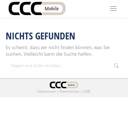
NICHTS GEFUNDEN
Es scheint, dass wir nicht finden können, was Sie
suchen. Vielleicht kann die Suche helfen.
Search:
Impressum
|
Datenschutz
|
AGB