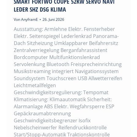
SMART FORTWO COUPE 52KW SERVO NAVI
LEDER SHZ DSG KLIMA
Von
AnyframE
26. Juni 2026
Ausstattung: Armlehne Elektr. Fensterheber
Elektr. Seitenspiegel Lederlenkrad Panorama-
Dach Sitzheizung Umklappbarer Beifahrersitz
Zentralverriegelung Berganfahrassistent
Bordcomputer Multifunktionslenkrad
Servolenkung Bluetooth Freisprecheinrichtung
Musikstreaming integriert Navigationssystem
Soundsystem Touchscreen USB Allwetterreifen
Leichtmetallfelgen
Geschwindigkeitsregulierung: Tempomat
Klimatisierung: Klimaautomatik Sicherheit:
Alarmanlage ABS Elektr. Wegfahrsperre ESP
Gepäckraumabtrennung
Geschwindigkeitsbegrenzer Isofix
Nebelscheinwerfer Reifendruckkontrolle
Start/Stopp-Automatik Traktionskontrolle