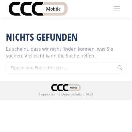
NICHTS GEFUNDEN
Es scheint, dass wir nicht finden können, was Sie
suchen. Vielleicht kann die Suche helfen.
Search:
Impressum
|
Datenschutz
|
AGB