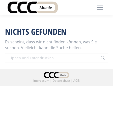
NICHTS GEFUNDEN
Es scheint, dass wir nicht finden können, was Sie
suchen. Vielleicht kann die Suche helfen.
Search:
Impressum
|
Datenschutz
|
AGB