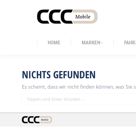
HOME
MARKEN
FAHR
HOME
MARKEN
FAHR
NICHTS GEFUNDEN
Es scheint, dass wir nicht finden können, was Sie 
Search: