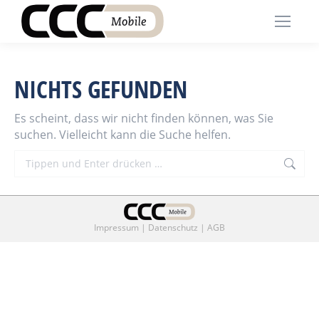
NICHTS GEFUNDEN
Es scheint, dass wir nicht finden können, was Sie
suchen. Vielleicht kann die Suche helfen.
Search:
Impressum
|
Datenschutz
|
AGB