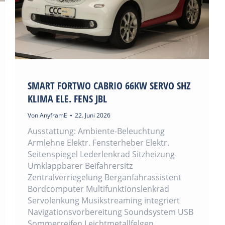
SMART FORTWO CABRIO 66KW SERVO SHZ
KLIMA ELE. FENS JBL
Von
AnyframE
22. Juni 2026
Ausstattung: Ambiente-Beleuchtung
Armlehne Elektr. Fensterheber Elektr.
Seitenspiegel Lederlenkrad Sitzheizung
Umklappbarer Beifahrersitz
Zentralverriegelung Berganfahrassistent
Bordcomputer Multifunktionslenkrad
Servolenkung Musikstreaming integriert
Navigationsvorbereitung Soundsystem USB
Sommerreifen Leichtmetallfelgen