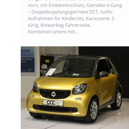
vorn, mit Einklemmschutz, Getriebe 6-Gang
– Doppelkupplungsgetriebe DCT, Isofix-
Aufnahmen für Kindersitz, Karosserie: 2-
türig, Knieairbag Fahrerseite,
Kombiinstrument mit…