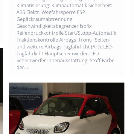
Klimatisierung: Klimaautomatik Sicherheit:
ABS Elektr. Wegfahrsperre ESP
Gepäckraumabtrennung
Geschwindigkeitsbegrenzer Isofix
Reifendruckkontrolle Start/Stopp-Automatik
Traktionskontrolle Airbags: Front-, Seiten-
und weitere Airbags Tagfahrlicht (Art): LED-
Tagfahrlicht Hauptscheinwerfer: LED-
Scheinwerfer Innenausstattung: Stoff Farbe
der…