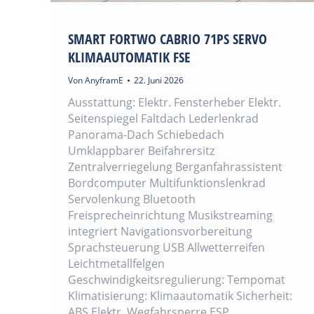
SMART FORTWO CABRIO 71PS SERVO
KLIMAAUTOMATIK FSE
Von
AnyframE
22. Juni 2026
Ausstattung: Elektr. Fensterheber Elektr.
Seitenspiegel Faltdach Lederlenkrad
Panorama-Dach Schiebedach
Umklappbarer Beifahrersitz
Zentralverriegelung Berganfahrassistent
Bordcomputer Multifunktionslenkrad
Servolenkung Bluetooth
Freisprecheinrichtung Musikstreaming
integriert Navigationsvorbereitung
Sprachsteuerung USB Allwetterreifen
Leichtmetallfelgen
Geschwindigkeitsregulierung: Tempomat
Klimatisierung: Klimaautomatik Sicherheit:
ABS Elektr. Wegfahrsperre ESP