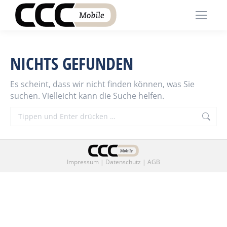
NICHTS GEFUNDEN
Es scheint, dass wir nicht finden können, was Sie
suchen. Vielleicht kann die Suche helfen.
Search:
Impressum
|
Datenschutz
|
AGB