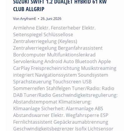
SUZUKI SWIFT 1.2 DUALJET HYBRID 61 KW
CLUB ALLGRIP
Von
AnyframE
26. Juni 2026
Armlehne Elektr. Fensterheber Elektr.
Seitenspiegel Schlüssellose
Zentralverriegelung (Keyless)
Zentralverriegelung Berganfahrassistent
Bordcomputer Multifunktionslenkrad
Servolenkung Android Auto Bluetooth Apple
CarPlay Freisprecheinrichtung Musikstreaming
integriert Navigationssystem Soundsystem
Sprachsteuerung Touchscreen USB
Sommerreifen Stahlfelgen Tuner/Radio: Radio
DAB Tuner/Radio Geschwindigkeitsregulierung:
Abstandstempomat Klimatisierung:
Klimaanlage Sicherheit: Alarmanlage ABS
Abstandswarner Elektr. Wegfahrsperre ESP
Fernlichtassistent Gepäckraumabtrennung
Geschwindigkeitsbegrenzer Isofix Lichtsensor