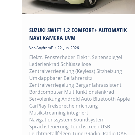
SUZUKI SWIFT 1.2 COMFORT+ AUTOMATIK
NAVI KAMERA UVM
Von
AnyframE
22. Juni 2026
Elektr. Fensterheber Elektr. Seitenspiegel
Lederlenkrad Schlüssellose
Zentralverriegelung (Keyless) Sitzheizung
Umklappbarer Beifahrersitz
Zentralverriegelung Berganfahrassistent
Bordcomputer Multifunktionslenkrad
Servolenkung Android Auto Bluetooth Apple
CarPlay Freisprecheinrichtung
Musikstreaming integriert
Navigationssystem Soundsystem
Sprachsteuerung Touchscreen USB
Leichtmetallfelgen Tuner/Radio: Radio DAB