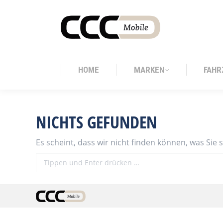
HOME
MARKEN
FAHR
HOME
MARKEN
FAHR
NICHTS GEFUNDEN
Es scheint, dass wir nicht finden können, was Sie 
Search: