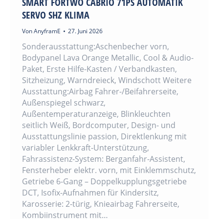
SMART FORTWO CABRIO 71PS AUTOMATIK
SERVO SHZ KLIMA
Von
AnyframE
27. Juni 2026
Sonderausstattung:Aschenbecher vorn,
Bodypanel Lava Orange Metallic, Cool & Audio-
Paket, Erste Hilfe-Kasten / Verbandkasten,
Sitzheizung, Warndreieck, Windschott Weitere
Ausstattung:Airbag Fahrer-/Beifahrerseite,
Außenspiegel schwarz,
Außentemperaturanzeige, Blinkleuchten
seitlich Weiß, Bordcomputer, Design- und
Ausstattungslinie passion, Direktlenkung mit
variabler Lenkkraft-Unterstützung,
Fahrassistenz-System: Berganfahr-Assistent,
Fensterheber elektr. vorn, mit Einklemmschutz,
Getriebe 6-Gang – Doppelkupplungsgetriebe
DCT, Isofix-Aufnahmen für Kindersitz,
Karosserie: 2-türig, Knieairbag Fahrerseite,
Kombiinstrument mit…