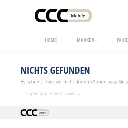
HOME
MARKEN
FAHR
HOME
MARKEN
FAHR
NICHTS GEFUNDEN
Es scheint, dass wir nicht finden können, was Sie 
Search: