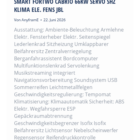
SMART FORTWO CABRIO 66KW SERVO SHZ
KLIMA ELE. FENS JBL
Von
AnyframE
22. Juni 2026
Ausstattung: Ambiente-Beleuchtung Armlehne
Elektr. Fensterheber Elektr. Seitenspiegel
Lederlenkrad Sitzheizung Umklappbarer
Beifahrersitz Zentralverriegelung
Berganfahrassistent Bordcomputer
Multifunktionslenkrad Servolenkung
Musikstreaming integriert
Navigationsvorbereitung Soundsystem USB
Sommerreifen Leichtmetallfelgen
Geschwindigkeitsregulierung: Tempomat
Klimatisierung: Klimaautomatik Sicherheit: ABS
Elektr. Wegfahrsperre ESP
Gepäckraumabtrennung
Geschwindigkeitsbegrenzer Isofix Isofix
Beifahrersitz Lichtsensor Nebelscheinwerfer
Regensensor Reifendruckkontrolle