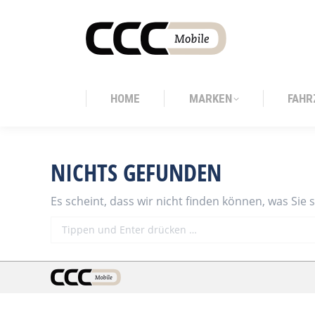
HOME
MARKEN
FAHR
HOME
MARKEN
FAHR
NICHTS GEFUNDEN
Es scheint, dass wir nicht finden können, was Sie 
Search: