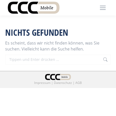
NICHTS GEFUNDEN
Es scheint, dass wir nicht finden können, was Sie
suchen. Vielleicht kann die Suche helfen.
Search:
Impressum
|
Datenschutz
|
AGB